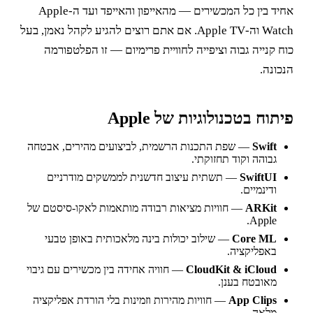
אחיד בין כל המכשירים — מהאייפון והאייפד ועד ה-Apple
Watch וה-Apple TV. אם אתם רוצים להגיע לקהל נאמן, בעל
כוח קנייה גבוה וציפייה לחוויית פרימיום — זו הפלטפורמה
הנכונה.
פיתוח בטכנולוגיות של Apple
Swift
— שפת התכנות הרשמית, לביצועים מהירים, אבטחה
גבוהה וקוד תחזוקתי.
SwiftUI
— תשתית עיצוב חדשנית לממשקים מודרניים
ודינמיים.
ARKit
— חוויות מציאות רבודה מותאמות לאקו-סיסטם של
Apple.
Core ML
— שילוב יכולות בינה מלאכותית באופן טבעי
באפליקציה.
CloudKit & iCloud
— חוויה אחידה בין מכשירים עם גיבוי
מאובטח בענן.
App Clips
— חוויות מהירות וזמינות בלי הורדת אפליקציה
מלאה.