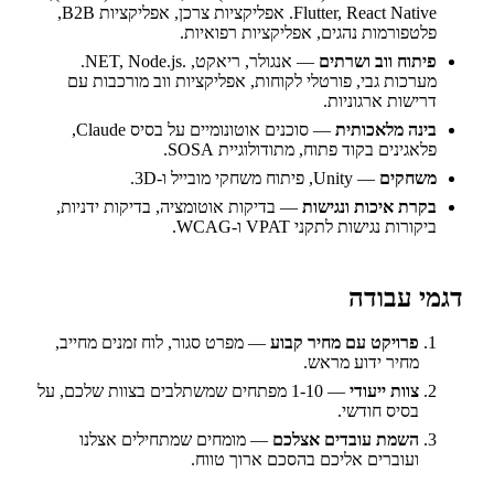
Flutter, React Native. אפליקציות צרכן, אפליקציות B2B,
פלטפורמות נהגים, אפליקציות רפואיות.
פיתוח ווב ושרתים
— אנגולר, ריאקט, .NET, Node.js.
מערכות גבי, פורטלי לקוחות, אפליקציות ווב מורכבות עם
דרישות ארגוניות.
בינה מלאכותית
— סוכנים אוטונומיים על בסיס Claude,
פלאגינים בקוד פתוח, מתודולוגיית SOSA.
משחקים
— Unity, פיתוח משחקי מובייל ו-3D.
בקרת איכות ונגישות
— בדיקות אוטומציה, בדיקות ידניות,
ביקורות נגישות לתקני VPAT ו-WCAG.
דגמי עבודה
פרויקט עם מחיר קבוע
— מפרט סגור, לוח זמנים מחייב,
מחיר ידוע מראש.
צוות ייעודי
— 1-10 מפתחים שמשתלבים בצוות שלכם, על
בסיס חודשי.
השמת עובדים אצלכם
— מומחים שמתחילים אצלנו
ועוברים אליכם בהסכם ארוך טווח.